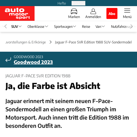
Hefte
Produkte
Abo
Marken
Anmelden
Menü
e
SUV
Oberklasse
Sportwagen
Reise
Van
Nutzfahrzeuge
Neuvorstellungen & Erlkönige
Jaguar F-Pace SVR Edition 1988 SUV-Sondermodell
GOODWOOD 2023
Goodwood 2023
JAGUAR F-PACE SVR EDITION 1988
Ja, die Farbe ist Absicht
Jaguar erinnert mit seinem neuen F-Pace-
Sondermodell an einen großen Triumph im
Motorsport. Auch innen tritt die Edition 1988 im
besonderen Outfit an.