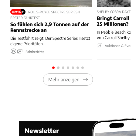
SHELBY COBRA DAYTON
ROLLS-ROYCE SPECTRE SERIES II
Bringt Carroll S
ERSTER FAHRTEST
25 Millionen?
So fühlen sich 2,9 Tonnen auf der
Rennstrecke an
In Pebble Beach kom
von Carroll Shelby u
Die Testfahrt zeigt: Der Spectre Series II setzt
eigene Prioritäten.
Auktionen & Events
Fahrberichte
Mehr anzeigen
Newsletter