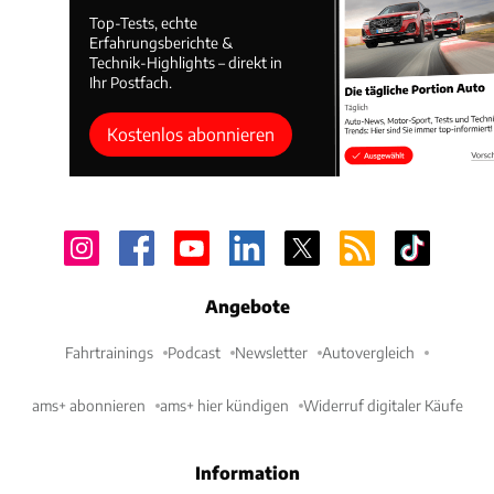
Top-Tests, echte
Erfahrungsberichte &
Technik-Highlights – direkt in
Ihr Postfach.
Kostenlos abonnieren
Angebote
Fahrtrainings
Podcast
Newsletter
Autovergleich
ams+ abonnieren
ams+ hier kündigen
Widerruf digitaler Käufe
Information