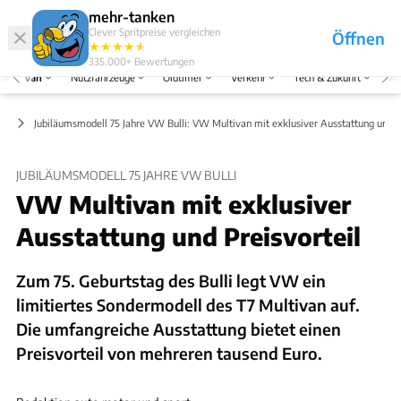
Hefte
Produkte
mehr-tanken
Clever Spritpreise vergleichen
Öffnen
Abo
★
★
★
★
★
★
Marken
Anmelden
Menü
335.000+
Bewertungen
se
Van
Nutzfahrzeuge
Oldtimer
Verkehr
Tech & Zukunft
Au
ge
Jubiläumsmodell 75 Jahre VW Bulli: VW Multivan mit exklusiver Ausstattung und Pr
JUBILÄUMSMODELL 75 JAHRE VW BULLI
VW Multivan mit exklusiver
Ausstattung und Preisvorteil
Zum 75. Geburtstag des Bulli legt VW ein
limitiertes Sondermodell des T7 Multivan auf.
Die umfangreiche Ausstattung bietet einen
Preisvorteil von mehreren tausend Euro.