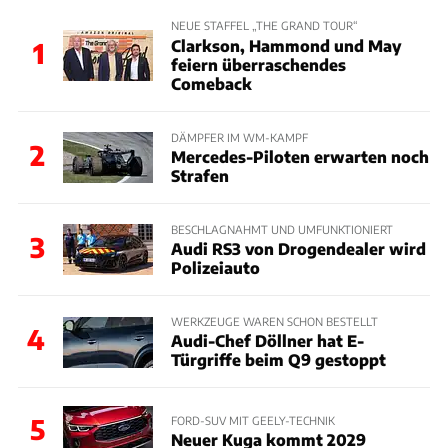
NEUE STAFFEL „THE GRAND TOUR“
Clarkson, Hammond und May
1
feiern überraschendes
Comeback
DÄMPFER IM WM-KAMPF
2
Mercedes-Piloten erwarten noch
Strafen
BESCHLAGNAHMT UND UMFUNKTIONIERT
3
Audi RS3 von Drogendealer wird
Polizeiauto
WERKZEUGE WAREN SCHON BESTELLT
4
Audi-Chef Döllner hat E-
Türgriffe beim Q9 gestoppt
5
FORD-SUV MIT GEELY-TECHNIK
Neuer Kuga kommt 2029