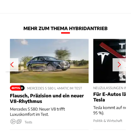
MEHR ZUM THEMA HYBRIDANTRIEB
NEUZULASSUNGEN IM JU
MERCEDES S 580 L 4MATIC IM TEST
Für E-Autos läuft
Flausch, Präzision und ein neuer
Tesla
V8-Rhythmus
Tesla kommt auf nur 
Mercedes S 580: Neuer V8 trifft
95 %).
Luxuskomfort im Test.
Politik & Wirtschaft
Tests