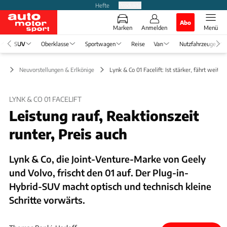
Hefte
Produkte
Abo
Marken
Anmelden
Menü
SUV
Oberklasse
Sportwagen
Reise
Van
Nutzfahrzeuge
UV
Neuvorstellungen & Erlkönige
Lynk & Co 01 Facelift: Ist stärker, fährt weiter
LYNK & CO 01 FACELIFT
Leistung rauf, Reaktionszeit
runter, Preis auch
Lynk & Co, die Joint-Venture-Marke von Geely
und Volvo, frischt den 01 auf. Der Plug-in-
Hybrid-SUV macht optisch und technisch kleine
Schritte vorwärts.