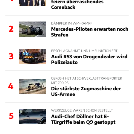
feiern überraschendes
Comeback
DÄMPFER IM WM-KAMPF
2
Mercedes-Piloten erwarten noch
Strafen
BESCHLAGNAHMT UND UMFUNKTIONIERT
3
Audi RS3 von Drogendealer wird
Polizeiauto
OSKOSH HET A1 SCHWERLASTTRANSPORTER
MIT 700 PS
4
Die stärkste Zugmaschine der
US-Armee
WERKZEUGE WAREN SCHON BESTELLT
5
Audi-Chef Döllner hat E-
Türgriffe beim Q9 gestoppt