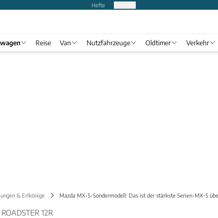
Hefte
Produkte
twagen
Reise
Van
Nutzfahrzeuge
Oldtimer
Verkehr
lungen & Erlkönige
Mazda MX-5-Sondermodell: Das ist der stärkste Serien-MX-5 üb
 ROADSTER 12R