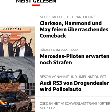
MEIST GELESEN
NEUE STAFFEL „THE GRAND TOUR“
Clarkson, Hammond und
May feiern überraschendes
Comeback
DÄMPFER IM WM-KAMPF
Mercedes-Piloten erwarten
noch Strafen
BESCHLAGNAHMT UND UMFUNKTIONIERT
Audi RS3 von Drogendealer
wird Polizeiauto
OSKOSH HET A1 SCHWERLASTTRANSPORTER
MIT 700 PS