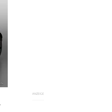
zda
ANZEIGE
,