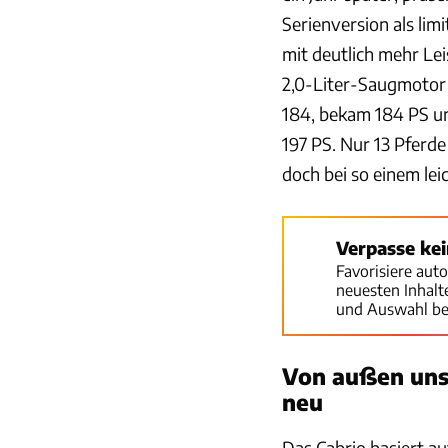
Serienversion als lim
mit deutlich mehr Lei
2,0-Liter-Saugmotor 
184, bekam 184 PS un
197 PS. Nur 13 Pferde
doch bei so einem le
Verpasse ke
Favorisiere aut
neuesten Inhal
und Auswahl be
Von außen uns
neu
Das Cabrio basiert a