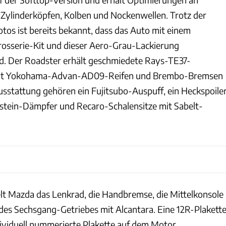
Zylinderköpfen, Kolben und Nockenwellen. Trotz der
tos ist bereits bekannt, dass das Auto mit einem
osserie-Kit und dieser Aero-Grau-Lackierung
rd. Der Roadster erhält geschmiedete Rays-TE37-
 mit Yokohama-Advan-AD09-Reifen und Brembo-Bremsen
usstattung gehören ein Fujitsubo-Auspuff, ein Heckspoiler
lstein-Dämpfer und Recaro-Schalensitze mit Sabelt-
t Mazda das Lenkrad, die Handbremse, die Mittelkonsole
des Sechsgang-Getriebes mit Alcantara. Eine 12R-Plakett
ividuell nummerierte Plakette auf dem Motor