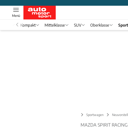
Menü
nwagen
Kompakt
Mittelklasse
SUV
Oberklasse
Spor
Sportwagen
Neuvorstel
MAZDA SPIRIT RACING