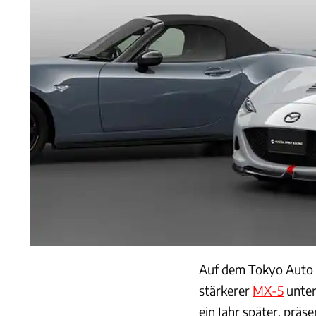
Auf dem Tokyo Auto S
stärkerer
MX-5
unter
ein Jahr später, präs