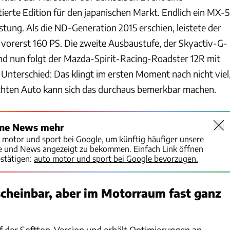
itierte Edition für den japanischen Markt. Endlich ein MX-5
stung. Als die ND-Generation 2015 erschien, leistete der
vorerst 160 PS. Die zweite Ausbaustufe, der Skyactiv-G-
d nun folgt der Mazda-Spirit-Racing-Roadster 12R mit
 Unterschied: Das klingt im ersten Moment nach nicht viel
ichten Auto kann sich das durchaus bemerkbar machen.
ine News mehr
o motor und sport bei Google, um künftig häufiger unsere
te und News angezeigt zu bekommen. Einfach Link öffnen
stätigen:
auto motor und sport bei Google bevorzugen.
cheinbar, aber im Motorraum fast ganz
uf der Softtop-Version und erhält Optimierungen an