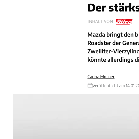
Der stärk
INHALT VON
Mazda bringt den b
Roadster der Genera
Zweiliter-Vierzylin
könnte allerdings d
Carina Mollner
Veröffentlicht am 14.01.2