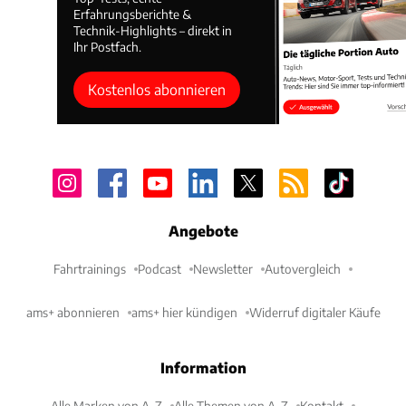
Erfahrungsberichte &
Technik-Highlights – direkt in
Ihr Postfach.
Kostenlos abonnieren
Angebote
Fahrtrainings
Podcast
Newsletter
Autovergleich
ams+ abonnieren
ams+ hier kündigen
Widerruf digitaler Käufe
Information
Alle Marken von A-Z
Alle Themen von A-Z
Kontakt