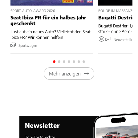
SPORT-AUTO-AWARD 2026
BOLIDE IM MASSANZUG
Seat Ibiza FR für ein halbes Jahr
Bugatti Destrier
geschenkt
Bugatti Destrier: 1,0
stark – ohne Aero-An
Lust auf ein neues Auto? Vielleicht den Seat
Ibiza FR? Wir können helfen!
Neuvorstellung
Sportwagen
Mehr anzeigen
Newsletter
Top-Tests, echte