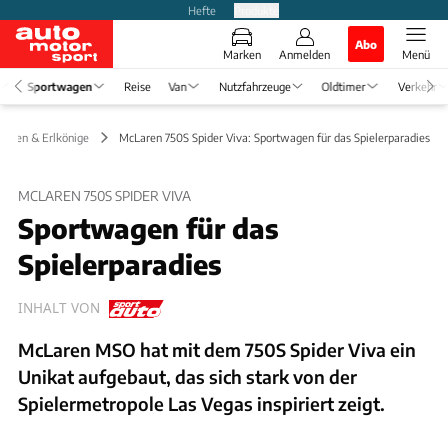
Hefte
Produkte
Abo
Marken
Anmelden
Menü
Sportwagen
Reise
Van
Nutzfahrzeuge
Oldtimer
Verkehr
ungen & Erlkönige
McLaren 750S Spider Viva: Sportwagen für das Spielerparadies
MCLAREN 750S SPIDER VIVA
Sportwagen für das
Spielerparadies
INHALT VON
McLaren MSO hat mit dem 750S Spider Viva ein
Unikat aufgebaut, das sich stark von der
Spielermetropole Las Vegas inspiriert zeigt.