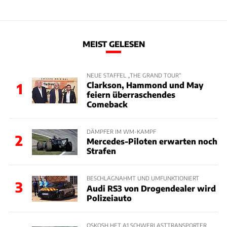
MEIST GELESEN
NEUE STAFFEL „THE GRAND TOUR“
Clarkson, Hammond und May
1
feiern überraschendes
Comeback
DÄMPFER IM WM-KAMPF
2
Mercedes-Piloten erwarten noch
Strafen
BESCHLAGNAHMT UND UMFUNKTIONIERT
3
Audi RS3 von Drogendealer wird
Polizeiauto
OSKOSH HET A1 SCHWERLASTTRANSPORTER