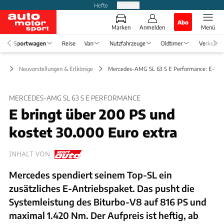
Hefte
Produkte
Abo
Marken
Anmelden
Menü
Sportwagen
Reise
Van
Nutzfahrzeuge
Oldtimer
Verkehr
en
Neuvorstellungen & Erlkönige
Mercedes-AMG SL 63 S E Performance: E-Schu
MERCEDES-AMG SL 63 S E PERFORMANCE
E bringt über 200 PS und
kostet 30.000 Euro extra
INHALT VON
Mercedes spendiert seinem Top-SL ein
zusätzliches E-Antriebspaket. Das pusht die
Systemleistung des Biturbo-V8 auf 816 PS und
maximal 1.420 Nm. Der Aufpreis ist heftig, ab