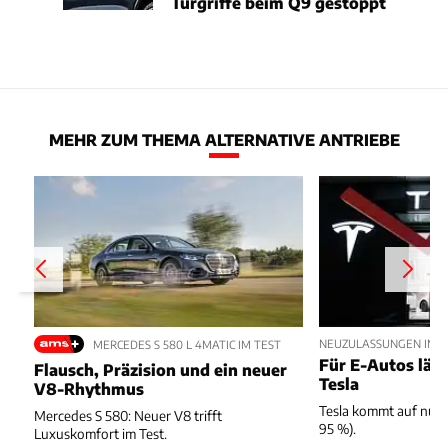
Türgriffe beim Q9 gestoppt
MEHR ZUM THEMA ALTERNATIVE ANTRIEBE
NEUZULASSUNGEN IM JU
MERCEDES S 580 L 4MATIC IM TEST
Für E-Autos läuft
Flausch, Präzision und ein neuer
Tesla
V8-Rhythmus
Tesla kommt auf nur 
Mercedes S 580: Neuer V8 trifft
95 %).
Luxuskomfort im Test.