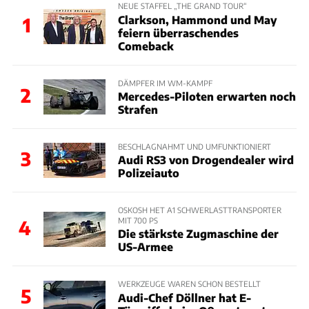
NEUE STAFFEL „THE GRAND TOUR“
Clarkson, Hammond und May
1
feiern überraschendes
Comeback
DÄMPFER IM WM-KAMPF
2
Mercedes-Piloten erwarten noch
Strafen
BESCHLAGNAHMT UND UMFUNKTIONIERT
3
Audi RS3 von Drogendealer wird
Polizeiauto
OSKOSH HET A1 SCHWERLASTTRANSPORTER
MIT 700 PS
4
Die stärkste Zugmaschine der
US-Armee
WERKZEUGE WAREN SCHON BESTELLT
5
Audi-Chef Döllner hat E-