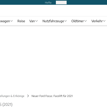
Hefte
Produkte
twagen
Reise
Van
Nutzfahrzeuge
Oldtimer
Verkehr
ellungen & Erlkönige
Neuer Ford Focus: Facelift für 2021
 (2021)