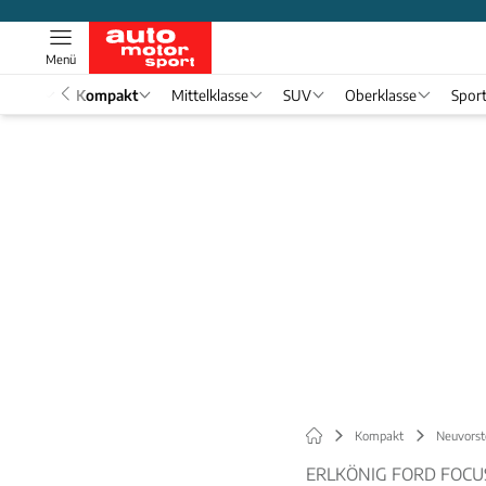
Menü
nwagen
Kompakt
Mittelklasse
SUV
Oberklasse
Spor
Kompakt
Neuvorst
ERLKÖNIG FORD FOCUS