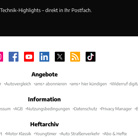
echnik-Highlights – direkt in Ihr Postfach.
Angebote
r
Autovergleich
ams+ abonnieren
ams+ hier kündigen
Widerruf digit
Information
essum
AGB
Nutzungsbedingungen
Datenschutz
Privacy Manager
B
Heftarchiv
t
Motor Klassik
Youngtimer
Auto Straßenverkehr
Abo & Hefte