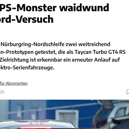
X PS-Monster waidwund
ord-Versuch
r Nürburgring-Nordschleife zwei weitreichend
n-Prototypen getestet, die als Taycan Turbo GT4 RS
ielrichtung ist erkennbar ein erneuter Anlauf auf
lektro-Serienfahrzeuge.
 für Abonnenten
025