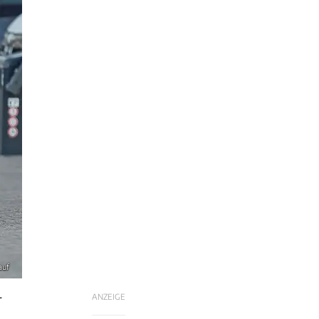
auf
ANZEIGE
T