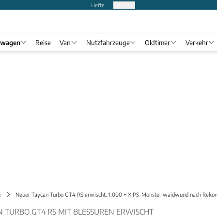
Hefte
Produkte
twagen
Reise
Van
Nutzfahrzeuge
Oldtimer
Verkehr
e
Neuer Taycan Turbo GT4 RS erwischt: 1.000 + X PS-Monster waidwund nach Rekor
 TURBO GT4 RS MIT BLESSUREN ERWISCHT