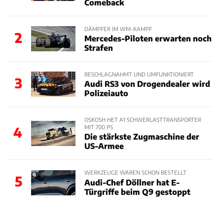
Comeback
DÄMPFER IM WM-KAMPF
2
Mercedes-Piloten erwarten noch
Strafen
BESCHLAGNAHMT UND UMFUNKTIONIERT
3
Audi RS3 von Drogendealer wird
Polizeiauto
OSKOSH HET A1 SCHWERLASTTRANSPORTER
MIT 700 PS
4
Die stärkste Zugmaschine der
US-Armee
WERKZEUGE WAREN SCHON BESTELLT
5
Audi-Chef Döllner hat E-
Türgriffe beim Q9 gestoppt