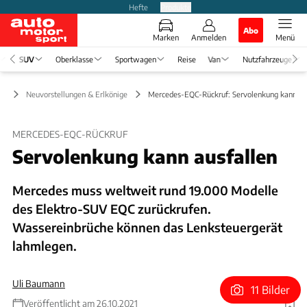
Hefte
Produkte
Abo
Marken
Anmelden
Menü
SUV
Oberklasse
Sportwagen
Reise
Van
Nutzfahrzeuge
UV
Neuvorstellungen & Erlkönige
Mercedes-EQC-Rückruf: Servolenkung kann au
MERCEDES-EQC-RÜCKRUF
Servolenkung kann ausfallen
Mercedes muss weltweit rund 19.000 Modelle
des Elektro-SUV EQC zurückrufen.
Wassereinbrüche können das Lenksteuergerät
lahmlegen.
Uli Baumann
11 Bilder
Veröffentlicht am 26.10.2021