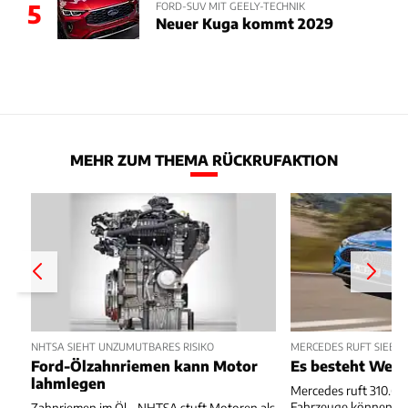
5
FORD-SUV MIT GEELY-TECHNIK
Neuer Kuga kommt 2029
MEHR ZUM THEMA RÜCKRUFAKTION
NHTSA SIEHT UNZUMUTBARES RISIKO
MERCEDES RUFT SIEBE
Ford-Ölzahnriemen kann Motor
Es besteht Wegr
lahmlegen
Mercedes ruft 310.667
Fahrzeuge können we
Zahnriemen im Öl – NHTSA stuft Motoren als