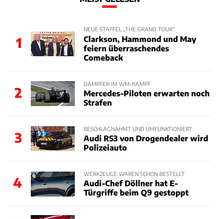
NEUE STAFFEL „THE GRAND TOUR“
Clarkson, Hammond und May
1
feiern überraschendes
Comeback
DÄMPFER IM WM-KAMPF
2
Mercedes-Piloten erwarten noch
Strafen
BESCHLAGNAHMT UND UMFUNKTIONIERT
3
Audi RS3 von Drogendealer wird
Polizeiauto
WERKZEUGE WAREN SCHON BESTELLT
4
Audi-Chef Döllner hat E-
Türgriffe beim Q9 gestoppt