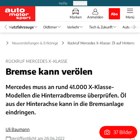
Hefte
Produkte
Abo
Marken
Anmelden
Menü
Nutzfahrzeuge
Oldtimer
Verkehr
Tech & Zukunft
Auto-Horo
ge
Neuvorstellungen & Erlkönige
Rückruf Mercedes X-Klasse: Öl auf Hinterrad
RÜCKRUF MERCEDES X-KLASSE
Bremse kann verölen
Mercedes muss an rund 41.000 X-Klasse-
Modellen die Hinterradbremse überprüfen. Öl
aus der Hinterachse kann in die Bremsanlage
eindringen.
Uli Baumann
37 Bilder
Veröffentlicht am 28.04.2022