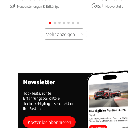
Neuvorstellungen & Erlkönige
Neuvorstellung
Mehr anzeigen
Newsletter
Top-Tests, echte
Erfahrungsberichte &
Technik-Highlights – direkt in
Ihr Postfach.
Kostenlos abonnieren