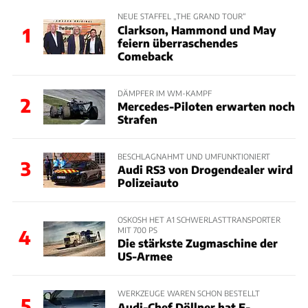
NEUE STAFFEL „THE GRAND TOUR“
Clarkson, Hammond und May
1
feiern überraschendes
Comeback
DÄMPFER IM WM-KAMPF
2
Mercedes-Piloten erwarten noch
Strafen
BESCHLAGNAHMT UND UMFUNKTIONIERT
3
Audi RS3 von Drogendealer wird
Polizeiauto
OSKOSH HET A1 SCHWERLASTTRANSPORTER
MIT 700 PS
4
Die stärkste Zugmaschine der
US-Armee
WERKZEUGE WAREN SCHON BESTELLT
5
Audi-Chef Döllner hat E-