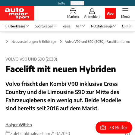
Hefte
Produkte
Abo
Marken
Anmelden
Menü
Oberklasse
Sportwagen
Reise
Van
Nutzfahrzeuge
Oldtime
se
Neuvorstellungen & Erlkönige
Volvo V90 und S90 (2020): Facelift mit neuen
VOLVO V90 UND S90 (2020)
Facelift mit neuen Hybriden
Volvo frischt den Kombi V90 inklusive Cross
Country und die Limousine S90 zur Mitte des
Fahrzeuglebens ein wenig auf. Beide Modelle
sind bereits seit 2016 auf dem Markt.
Holger Wittich
23 Bilder
Zuletzt aktualisiert am 21.02.2020