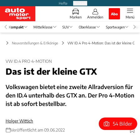
Hefte
Produkte
Abo
Marken
Anmelden
Menü
Kompakt
Mittelklasse
SUV
Oberklasse
Sportwagen
Rei
kt
Neuvorstellungen & Erlkönige
VW ID.4 Pro 4-Motion: Das ist der kleine GTX
VW ID.4 PRO 4-MOTION
Das ist der kleine GTX
Volkswagen bietet eine zweite Allradversion für
den ID.4 unterhalb des GTX an. Der Pro 4-Motion
ist ab sofort bestellbar.
Holger Wittich
54 Bilder
Veröffentlicht am 09.06.2022
Foto: VW