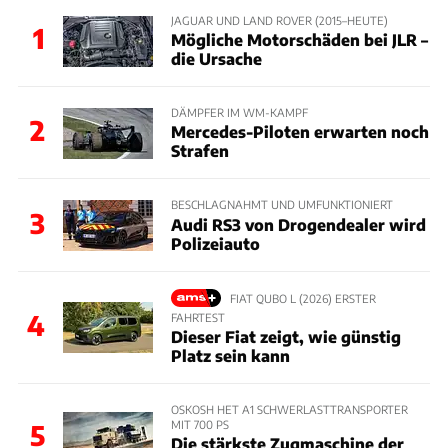
JAGUAR UND LAND ROVER (2015–HEUTE)
1
Mögliche Motorschäden bei JLR –
die Ursache
DÄMPFER IM WM-KAMPF
2
Mercedes-Piloten erwarten noch
Strafen
BESCHLAGNAHMT UND UMFUNKTIONIERT
3
Audi RS3 von Drogendealer wird
Polizeiauto
FIAT QUBO L (2026) ERSTER
4
FAHRTEST
Dieser Fiat zeigt, wie günstig
Platz sein kann
OSKOSH HET A1 SCHWERLASTTRANSPORTER
MIT 700 PS
5
Die stärkste Zugmaschine der