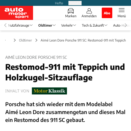
Hefte
Produkte
Abo
Marken
Anmelden
Menü
Nutzfahrzeuge
Oldtimer
Verkehr
Tech & Zukunft
Auto-Horos
Oldtimer
Aimé Leon Dore Porsche 911 SC: Restomod-911 mit Teppich
AIMÉ LEON DORE PORSCHE 911 SC
Restomod-911 mit Teppich und
Holzkugel-Sitzauflage
INHALT VON
Porsche hat sich wieder mit dem Modelabel
Aimé Leon Dore zusammengetan und dieses Mal
ein Restomod des 911 SC gebaut.