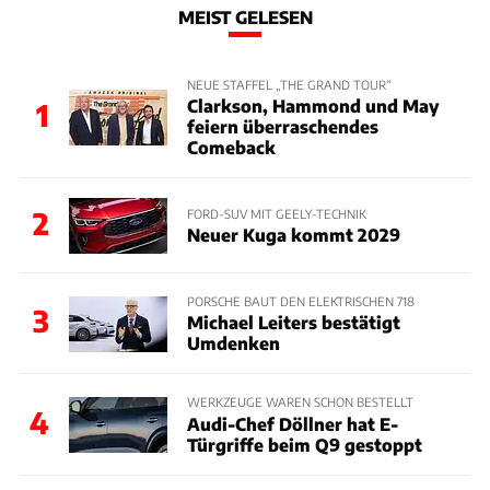
MEIST GELESEN
NEUE STAFFEL „THE GRAND TOUR“
Clarkson, Hammond und May
1
feiern überraschendes
Comeback
2
FORD-SUV MIT GEELY-TECHNIK
Neuer Kuga kommt 2029
PORSCHE BAUT DEN ELEKTRISCHEN 718
3
Michael Leiters bestätigt
Umdenken
WERKZEUGE WAREN SCHON BESTELLT
4
Audi-Chef Döllner hat E-
Türgriffe beim Q9 gestoppt