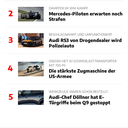
DÄMPFER IM WM-KAMPF
2
Mercedes-Piloten erwarten noch
Strafen
BESCHLAGNAHMT UND UMFUNKTIONIERT
3
Audi RS3 von Drogendealer wird
Polizeiauto
OSKOSH HET A1 SCHWERLASTTRANSPORTER
MIT 700 PS
4
Die stärkste Zugmaschine der
US-Armee
WERKZEUGE WAREN SCHON BESTELLT
5
Audi-Chef Döllner hat E-
Türgriffe beim Q9 gestoppt