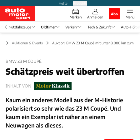
Hefte
Produkte
Abo
Marken
Anmelden
Menü
Nutzfahrzeuge
Oldtimer
Verkehr
Tech & Zukunft
Auto-Horos
er
Auktionen & Events
Auktion: BMW Z3 M Coupé mit unter 8.000 km zum Ha
BMW Z3 M COUPÉ
Schätzpreis weit übertroffen
INHALT VON
Kaum ein anderes Modell aus der M-Historie
polarisiert so sehr wie das Z3 M Coupé. Und
kaum ein Exemplar ist näher an einem
Neuwagen als dieses.