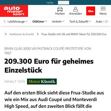
Hefte
Produkte
Abo
Marken
Anmelden
Menü
Nutzfahrzeuge
Oldtimer
Verkehr
Tech & Zukunft
Auto-Horos
er
Auktionen & Events
Frua-Studie mit V8 und BMW-Niere für 209.000 Euro v
BMW-GLAS 3000 V8 FASTBACK COUPÉ PROTOTYPE VON
1967
209.300 Euro für geheimes
Einzelstück
INHALT VON
Auf den ersten Blick sieht diese Frua-Studie aus
wie ein Mix aus Audi Coupé und Monteverdi
High Speed, auf den zweiten Blick fällt die