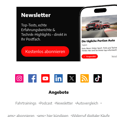
Newsletter
Top-Tests, echte
Erfahrungsberichte &
Technik-Highlights – direkt in
Ihr Postfach.
Kostenlos abonnieren
Angebote
Fahrtrainings
Podcast
Newsletter
Autovergleich
ams+ abonnieren
ams+ hier kündigen
Widerruf digitaler Käufe