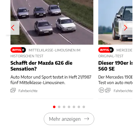
MITTELKLASSE-LIMOUSINEN IM
MERCEDES-BE
HISTORISCHEN TEST
ORIGINAL-TEST
Schafft der Mazda 626 die
Dieser 190er ist
Sensation?
560 SE
Auto Motor und Sport testet in Heft 21/1987
Der Mercedes 190E 2.
fünf Mittelklasse-Limousinen.
Test von auto motor 
Fahrberichte
Fahrberichte
Mehr anzeigen