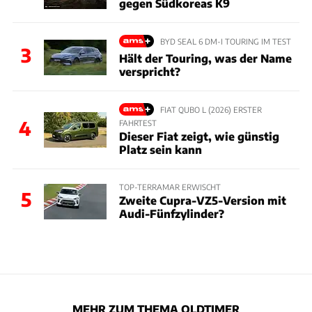
gegen Südkoreas K9
BYD SEAL 6 DM-I TOURING IM TEST
3
Hält der Touring, was der Name
verspricht?
FIAT QUBO L (2026) ERSTER
4
FAHRTEST
Dieser Fiat zeigt, wie günstig
Platz sein kann
TOP-TERRAMAR ERWISCHT
5
Zweite Cupra-VZ5-Version mit
Audi-Fünfzylinder?
MEHR ZUM THEMA OLDTIMER