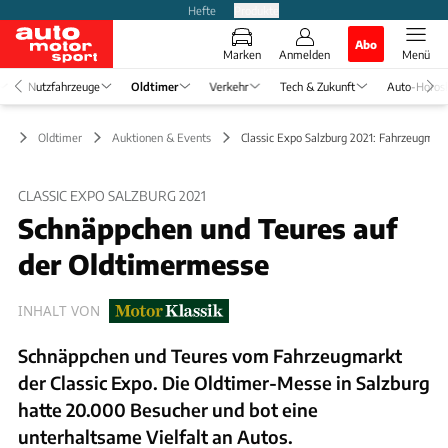
Hefte
Produkte
Abo
Marken
Anmelden
Menü
Nutzfahrzeuge
Oldtimer
Verkehr
Tech & Zukunft
Auto-Horos
Oldtimer
Auktionen & Events
Classic Expo Salzburg 2021: Fahrzeugmar
CLASSIC EXPO SALZBURG 2021
Schnäppchen und Teures auf
der Oldtimermesse
INHALT VON
Schnäppchen und Teures vom Fahrzeugmarkt
der Classic Expo. Die Oldtimer-Messe in Salzburg
hatte 20.000 Besucher und bot eine
unterhaltsame Vielfalt an Autos.