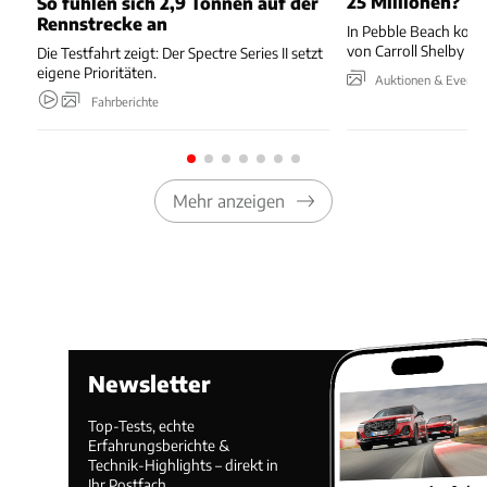
25 Millionen?
So fühlen sich 2,9 Tonnen auf der
Rennstrecke an
In Pebble Beach kom
von Carroll Shelby u
Die Testfahrt zeigt: Der Spectre Series II setzt
eigene Prioritäten.
Auktionen & Events
Fahrberichte
Mehr anzeigen
Newsletter
Top-Tests, echte
Erfahrungsberichte &
Technik-Highlights – direkt in
Ihr Postfach.