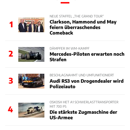
NEUE STAFFEL „THE GRAND TOUR“
Clarkson, Hammond und May
1
feiern überraschendes
Comeback
DÄMPFER IM WM-KAMPF
2
Mercedes-Piloten erwarten noch
Strafen
BESCHLAGNAHMT UND UMFUNKTIONIERT
3
Audi RS3 von Drogendealer wird
Polizeiauto
OSKOSH HET A1 SCHWERLASTTRANSPORTER
MIT 700 PS
4
Die stärkste Zugmaschine der
US-Armee