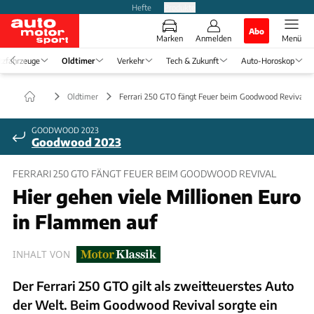
Hefte
Produkte
Abo
Marken
Anmelden
Menü
tzfahrzeuge
Oldtimer
Verkehr
Tech & Zukunft
Auto-Horoskop
Oldtimer
Ferrari 250 GTO fängt Feuer beim Goodwood Revival
GOODWOOD 2023
Goodwood 2023
FERRARI 250 GTO FÄNGT FEUER BEIM GOODWOOD REVIVAL
Hier gehen viele Millionen Euro
in Flammen auf
INHALT VON
Der Ferrari 250 GTO gilt als zweitteuerstes Auto
der Welt. Beim Goodwood Revival sorgte ein