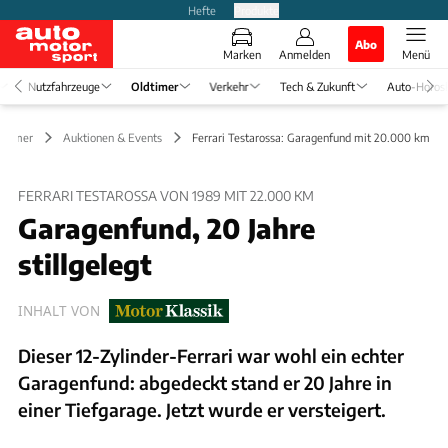
Hefte
Produkte
Abo
Marken
Anmelden
Menü
Nutzfahrzeuge
Oldtimer
Verkehr
Tech & Zukunft
Auto-Horos
dtimer
Auktionen & Events
Ferrari Testarossa: Garagenfund mit 20.000 km
FERRARI TESTAROSSA VON 1989 MIT 22.000 KM
Garagenfund, 20 Jahre
stillgelegt
INHALT VON
Dieser 12-Zylinder-Ferrari war wohl ein echter
Garagenfund: abgedeckt stand er 20 Jahre in
einer Tiefgarage. Jetzt wurde er versteigert.