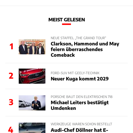
MEIST GELESEN
NEUE STAFFEL „THE GRAND TOUR“
Clarkson, Hammond und May
1
feiern überraschendes
Comeback
2
FORD-SUV MIT GEELY-TECHNIK
Neuer Kuga kommt 2029
PORSCHE BAUT DEN ELEKTRISCHEN 718
3
Michael Leiters bestätigt
Umdenken
WERKZEUGE WAREN SCHON BESTELLT
4
Audi-Chef Döllner hat E-