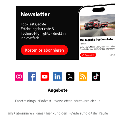
Newsletter
Top-Tests, echte
Erfahrungsberichte &
Technik-Highlights – direkt in
Ihr Postfach.
Kostenlos abonnieren
Angebote
Fahrtrainings
Podcast
Newsletter
Autovergleich
ams+ abonnieren
ams+ hier kündigen
Widerruf digitaler Käufe