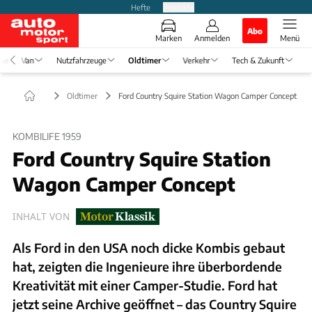
Hefte
Produkte
Abo
Marken
Anmelden
Menü
ise
Van
Nutzfahrzeuge
Oldtimer
Verkehr
Tech & Zukunft
Oldtimer
Ford Country Squire Station Wagon Camper Concept
KOMBILIFE 1959
Ford Country Squire Station
Wagon Camper Concept
INHALT VON
Als Ford in den USA noch dicke Kombis gebaut
hat, zeigten die Ingenieure ihre überbordende
Kreativität mit einer Camper-Studie. Ford hat
jetzt seine Archive geöffnet – das Country Squire