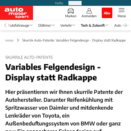
Hefte
Produkte
Abo
Marken
Anmelden
Menü
Nutzfahrzeuge
Oldtimer
Verkehr
Tech & Zukunft
Auto-Horo
tsservices
Skurrile Auto-Patente: Variables Felgendesign - Display statt Radkappe
SKURRILE AUTO-PATENTE
Variables Felgendesign -
Display statt Radkappe
Hier präsentieren wir Ihnen skurrile Patente der
Autohersteller. Darunter Reifenkühlung mit
Spritzwasser von Daimler und mitdenkende
Lenkräder von Toyota, ein
Außenbeduftungssystem von BMW oder ganz