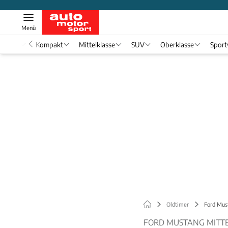
Menü
nwagen
Kompakt
Mittelklasse
SUV
Oberklasse
Spor
Oldtimer
Ford Mus
FORD MUSTANG MITTE