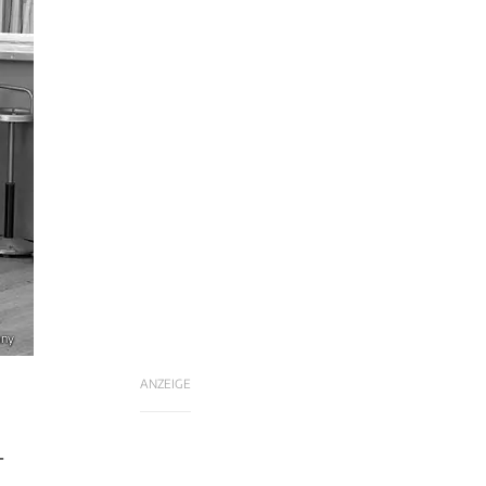
any
ANZEIGE
-