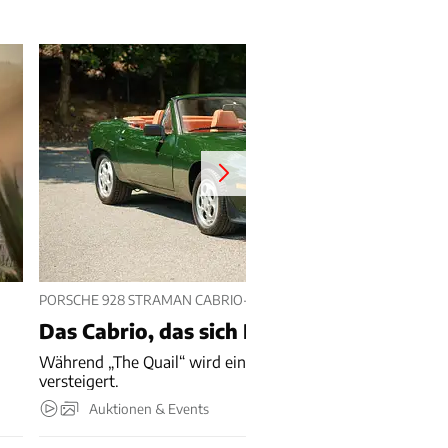
PORSCHE 928 STRAMAN CABRIO-UMBAU
Das Cabrio, das sich Porsche nicht traut
Während „The Quail“ wird ein Porsche 928 Cabriolet
versteigert.
Auktionen & Events