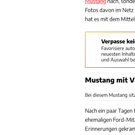
Mustang
nach, sonder
Fotos davon im Netz 
hat es mit dem Mitt
Verpasse ke
Favorisiere aut
neuesten Inhal
und Auswahl be
Mustang mit V8
Bei diesem Mustang sitz
Nach ein paar Tagen R
ehemaligen Ford-Mitar
Erinnerungen gekramt