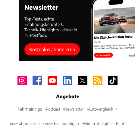
Newsletter
Top-Tests, echte
Erfahrungsberichte &
Technik-Highlights – direkt in
Ihr Postfach.
Kostenlos abonnieren
Angebote
Fahrtrainings
Podcast
Newsletter
Autovergleich
ams+ abonnieren
ams+ hier kündigen
Widerruf digitaler Käufe