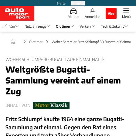
Hefte
Produkte
Abo
Marken
Anmelden
Menü
ise
Van
Nutzfahrzeuge
Oldtimer
Verkehr
Tech & Zukunft
Oldtimer
Woher Sammler Fritz Schlumpf 30 Bugatti auf einmal h
WOHER SCHLUMPF 30 BUGATTI AUF EINMAL HATTE
Weltgrößte Bugatti-
Sammlung vereint auf einem
Zug
INHALT VON
Fritz Schlumpf kaufte 1964 eine ganze Bugatti-
Sammlung auf einmal. Gegen den Rat eines
Experten und trotz zäher Verhandlungen.