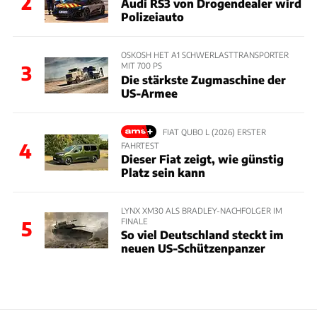
2
Audi RS3 von Drogendealer wird
Polizeiauto
OSKOSH HET A1 SCHWERLASTTRANSPORTER
MIT 700 PS
3
Die stärkste Zugmaschine der
US-Armee
FIAT QUBO L (2026) ERSTER
4
FAHRTEST
Dieser Fiat zeigt, wie günstig
Platz sein kann
LYNX XM30 ALS BRADLEY-NACHFOLGER IM
FINALE
5
So viel Deutschland steckt im
neuen US-Schützenpanzer