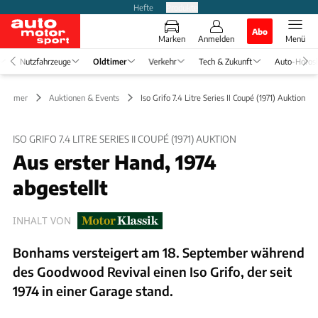
Hefte
Produkte
Abo
Marken
Anmelden
Menü
Nutzfahrzeuge
Oldtimer
Verkehr
Tech & Zukunft
Auto-Horos
Oldtimer
Auktionen & Events
Iso Grifo 7.4 Litre Series II Coupé (1971) Auktion
ISO GRIFO 7.4 LITRE SERIES II COUPÉ (1971) AUKTION
Aus erster Hand, 1974
abgestellt
INHALT VON
Bonhams versteigert am 18. September während
des Goodwood Revival einen Iso Grifo, der seit
1974 in einer Garage stand.