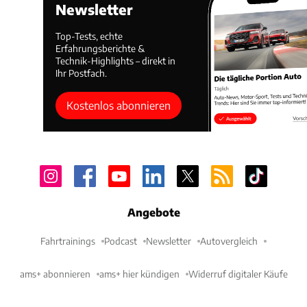
Newsletter
Top-Tests, echte
Erfahrungsberichte &
Technik-Highlights – direkt in
Ihr Postfach.
Kostenlos abonnieren
Angebote
Fahrtrainings
Podcast
Newsletter
Autovergleich
ams+ abonnieren
ams+ hier kündigen
Widerruf digitaler Käufe