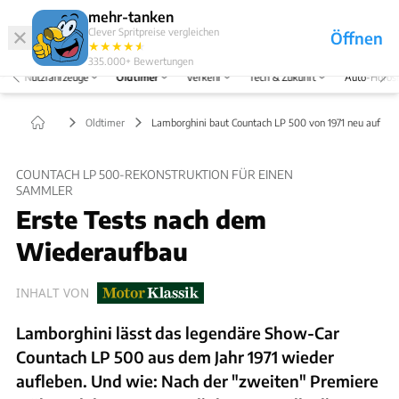
Hefte
Produkte
mehr-tanken
Clever Spritpreise vergleichen
Öffnen
Abo
★
★
★
★
★
★
Marken
Anmelden
Menü
335.000+
Bewertungen
Nutzfahrzeuge
Oldtimer
Verkehr
Tech & Zukunft
Auto-Horos
Oldtimer
Lamborghini baut Countach LP 500 von 1971 neu auf
COUNTACH LP 500-REKONSTRUKTION FÜR EINEN
SAMMLER
Erste Tests nach dem
Wiederaufbau
INHALT VON
Lamborghini lässt das legendäre Show-Car
Countach LP 500 aus dem Jahr 1971 wieder
aufleben. Und wie: Nach der "zweiten" Premiere