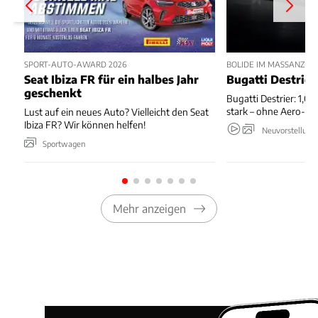
SPORT-AUTO-AWARD 2026
BOLIDE IM MASSANZUG
Seat Ibiza FR für ein halbes Jahr
Bugatti Destrier
geschenkt
Bugatti Destrier: 1,0
stark – ohne Aero-An
Lust auf ein neues Auto? Vielleicht den Seat
Ibiza FR? Wir können helfen!
Neuvorstellung
Sportwagen
Mehr anzeigen