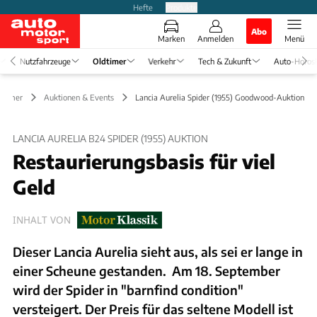
Hefte
Produkte
Abo
Marken
Anmelden
Menü
Nutzfahrzeuge
Oldtimer
Verkehr
Tech & Zukunft
Auto-Horos
dtimer
Auktionen & Events
Lancia Aurelia Spider (1955) Goodwood-Auktion
LANCIA AURELIA B24 SPIDER (1955) AUKTION
Restaurierungsbasis für viel
Geld
INHALT VON
Dieser Lancia Aurelia sieht aus, als sei er lange in
einer Scheune gestanden. Am 18. September
wird der Spider in "barnfind condition"
versteigert. Der Preis für das seltene Modell ist