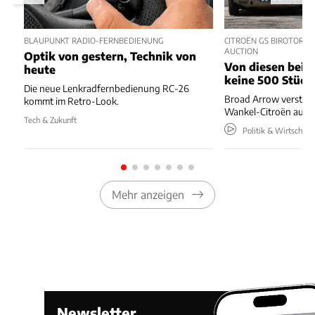
BLAUPUNKT RADIO-FERNBEDIENUNG
CITROËN GS BIROTOR U
AUCTION
Optik von gestern, Technik von
Von diesen beide
heute
keine 500 Stück
Die neue Lenkradfernbedienung RC-26
Broad Arrow versteig
kommt im Retro-Look.
Wankel-Citroën aus 
Tech & Zukunft
Politik & Wirtschaft
Mehr anzeigen
Newsletter