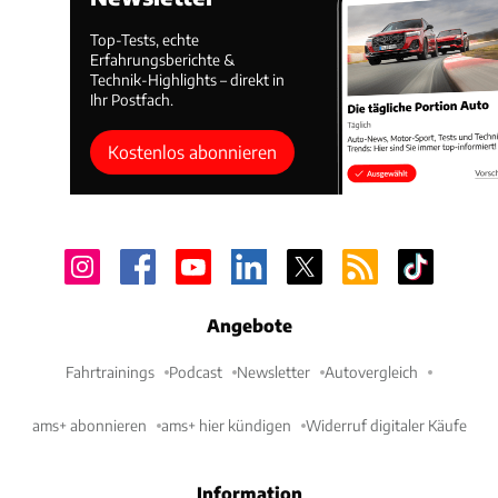
Top-Tests, echte
Erfahrungsberichte &
Technik-Highlights – direkt in
Ihr Postfach.
Kostenlos abonnieren
Angebote
Fahrtrainings
Podcast
Newsletter
Autovergleich
ams+ abonnieren
ams+ hier kündigen
Widerruf digitaler Käufe
Information