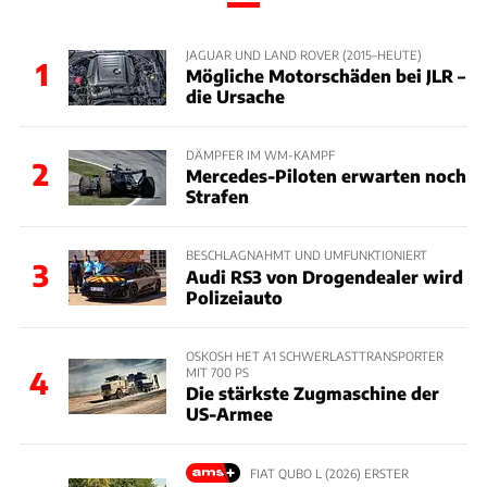
JAGUAR UND LAND ROVER (2015–HEUTE)
1
Mögliche Motorschäden bei JLR –
die Ursache
DÄMPFER IM WM-KAMPF
2
Mercedes-Piloten erwarten noch
Strafen
BESCHLAGNAHMT UND UMFUNKTIONIERT
3
Audi RS3 von Drogendealer wird
Polizeiauto
OSKOSH HET A1 SCHWERLASTTRANSPORTER
MIT 700 PS
4
Die stärkste Zugmaschine der
US-Armee
FIAT QUBO L (2026) ERSTER