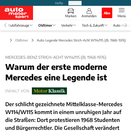
Hefte
Produkte
Abo
Marken
Anmelden
Menü
Nutzfahrzeuge
Oldtimer
Verkehr
Tech & Zukunft
Auto-Horos
Oldtimer
Auto-Legende Mercedes Strich-Acht W114/115 (/8, 1968-1976)
MERCEDES-BENZ STRICH-ACHT W114/115 (/8, 1968-1976)
Warum der erste moderne
Mercedes eine Legende ist
INHALT VON
Der schlicht gezeichnete Mittelklasse-Mercedes
W114/W115 kommt in einem unruhigen Jahr auf
die Straßen: Dort protestieren 1968 Studenten
und Bürgerrechtler. Die Gesellschaft verändert