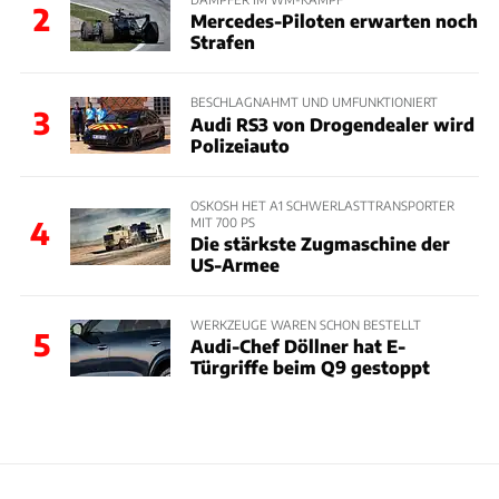
2
Mercedes-Piloten erwarten noch
Strafen
BESCHLAGNAHMT UND UMFUNKTIONIERT
3
Audi RS3 von Drogendealer wird
Polizeiauto
OSKOSH HET A1 SCHWERLASTTRANSPORTER
MIT 700 PS
4
Die stärkste Zugmaschine der
US-Armee
WERKZEUGE WAREN SCHON BESTELLT
5
Audi-Chef Döllner hat E-
Türgriffe beim Q9 gestoppt