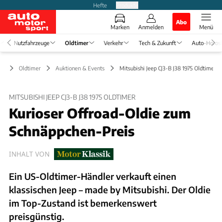
Hefte
Produkte
Abo
Marken
Anmelden
Menü
Nutzfahrzeuge
Oldtimer
Verkehr
Tech & Zukunft
Auto-Horos
Oldtimer
Auktionen & Events
Mitsubishi Jeep CJ3-B J38 1975 Oldtimer
MITSUBISHI JEEP CJ3-B J38 1975 OLDTIMER
Kurioser Offroad-Oldie zum
Schnäppchen-Preis
INHALT VON
Ein US-Oldtimer-Händler verkauft einen
klassischen Jeep – made by Mitsubishi. Der Oldie
im Top-Zustand ist bemerkenswert
preisgünstig.