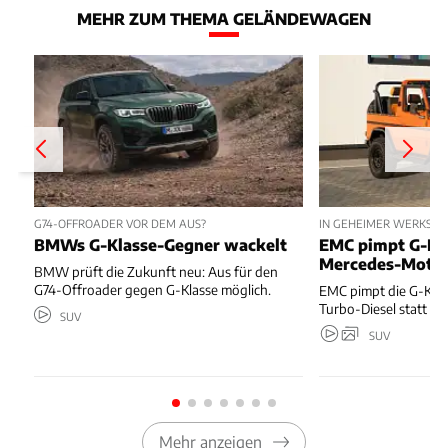
MEHR ZUM THEMA GELÄNDEWAGEN
G74-OFFROADER VOR DEM AUS?
IN GEHEIMER WERKSTAT
BMWs G-Klasse-Gegner wackelt
EMC pimpt G-Kl
Mercedes-Moto
BMW prüft die Zukunft neu: Aus für den
G74-Offroader gegen G-Klasse möglich.
EMC pimpt die G-Kla
Turbo-Diesel statt T
SUV
SUV
Mehr anzeigen