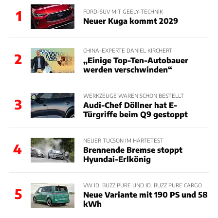
1
FORD-SUV MIT GEELY-TECHNIK
Neuer Kuga kommt 2029
CHINA-EXPERTE DANIEL KIRCHERT
2
„Einige Top-Ten-Autobauer
werden verschwinden“
WERKZEUGE WAREN SCHON BESTELLT
3
Audi-Chef Döllner hat E-
Türgriffe beim Q9 gestoppt
NEUER TUCSON IM HÄRTETEST
4
Brennende Bremse stoppt
Hyundai-Erlkönig
VW ID. BUZZ PURE UND ID. BUZZ PURE CARGO
5
Neue Variante mit 190 PS und 58
kWh