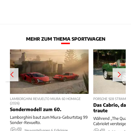
MEHR ZUM THEMA SPORTWAGEN
LAMBORGHINI REVUELTO MIURA 60 HOMAGE
PORSCHE 928 STRAMAN
(2026)
Das Cabrio, das 
Sondermodell zum 60.
traute
Lamborghini baut zum Miura-Geburtstag 99
Während „The Quail“ 
Sonder-Revuelto.
Cabriolet versteigert.
Neuvorstellungen & Erlkönige