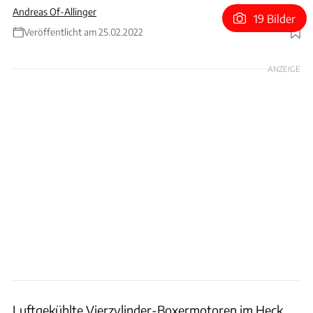
Andreas Of-Allinger
19 Bilder
Veröffentlicht am 25.02.2022
Foto: bilwebauctions.se
ANZEIGE
Luftgekühlte Vierzylinder-Boxermotoren im Heck