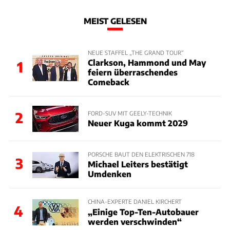
MEIST GELESEN
NEUE STAFFEL „THE GRAND TOUR“
Clarkson, Hammond und May
1
feiern überraschendes
Comeback
2
FORD-SUV MIT GEELY-TECHNIK
Neuer Kuga kommt 2029
PORSCHE BAUT DEN ELEKTRISCHEN 718
3
Michael Leiters bestätigt
Umdenken
CHINA-EXPERTE DANIEL KIRCHERT
4
„Einige Top-Ten-Autobauer
werden verschwinden“