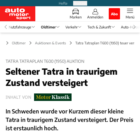
Hefte
Produkte
Abo
Marken
Anmelden
Menü
Nutzfahrzeuge
Oldtimer
Verkehr
Tech & Zukunft
Auto-Horos
Oldtimer
Auktionen & Events
Tatra Tatraplan T600 (1950) teuer verstei
TATRA TATRAPLAN T600 (1950) AUKTION
Seltener Tatra in traurigem
Zustand versteigert
INHALT VON
In Schweden wurde vor Kurzem dieser kleine
Tatra in traurigem Zustand versteigert. Der Preis
ist erstaunlich hoch.