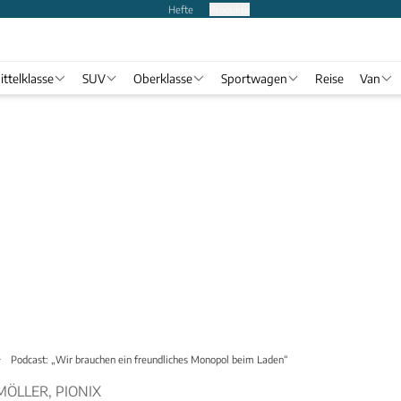
Hefte
Produkte
ittelklasse
SUV
Oberklasse
Sportwagen
Reise
Van
Podcast: „Wir brauchen ein freundliches Monopol beim Laden“
MÖLLER, PIONIX