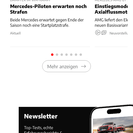
Mercedes-Piloten erwarten noch
Einstiegsmodell
Strafen
Axialflussmoto
Beide Mercedes erwartet gegen Ende der
AMG liefert den Elekt
Saison noch eine Startplatzstrafe.
neuen Basisvariante.
Aktuell
Neuvorstellung
Mehr anzeigen
Newsletter
Top-Tests, echte
Erfahrungsberichte &