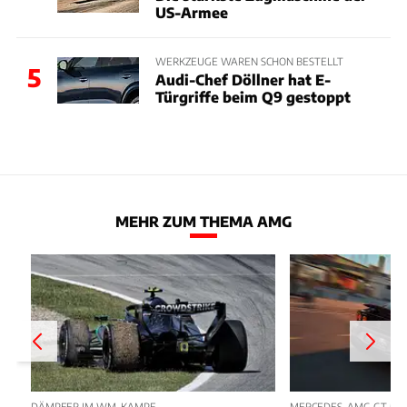
US-Armee
WERKZEUGE WAREN SCHON BESTELLT
5
Audi-Chef Döllner hat E-
Türgriffe beim Q9 gestoppt
MEHR ZUM THEMA AMG
DÄMPFER IM WM-KAMPF
MERCEDES-AMG GT 53 