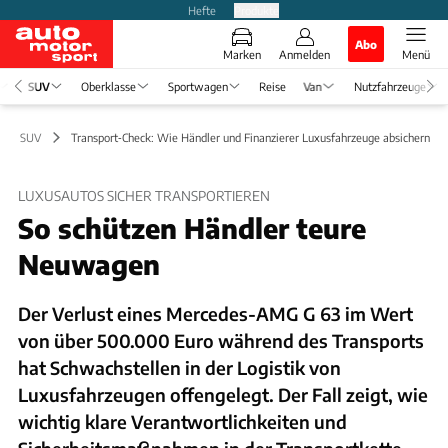
Hefte
Produkte
Abo
Marken
Anmelden
Menü
SUV
Oberklasse
Sportwagen
Reise
Van
Nutzfahrzeuge
SUV
Transport‑Check: Wie Händler und Finanzierer Luxusfahrzeuge absichern
LUXUSAUTOS SICHER TRANSPORTIEREN
So schützen Händler teure
Neuwagen
Der Verlust eines Mercedes-AMG G 63 im Wert
von über 500.000 Euro während des Transports
hat Schwachstellen in der Logistik von
Luxusfahrzeugen offengelegt. Der Fall zeigt, wie
wichtig klare Verantwortlichkeiten und