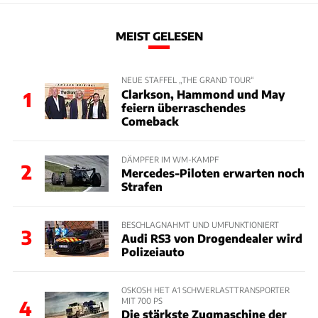
MEIST GELESEN
NEUE STAFFEL „THE GRAND TOUR“
Clarkson, Hammond und May
1
feiern überraschendes
Comeback
DÄMPFER IM WM-KAMPF
2
Mercedes-Piloten erwarten noch
Strafen
BESCHLAGNAHMT UND UMFUNKTIONIERT
3
Audi RS3 von Drogendealer wird
Polizeiauto
OSKOSH HET A1 SCHWERLASTTRANSPORTER
MIT 700 PS
4
Die stärkste Zugmaschine der