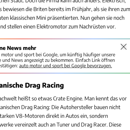
hen Stadt. Doch die Firma kann auch anders. Elektrisch,
 bewiesen die Briten bereits im Frühjahr, als sie ihren zu
en klassischen Mini präsentierten. Nun gehen sie noch
 und stellen einen Elektromotor zum Nachrüsten vor.
ine News mehr
o motor und sport bei Google, um künftig häufiger unsere
te und News angezeigt zu bekommen. Einfach Link öffnen
stätigen:
auto motor und sport bei Google bevorzugen.
anische Drag Racing
rachwelt heißt so etwas Crate Engine. Man kennt das vor
anischen Drag Racing: Die Autohersteller bauen nicht
sstarken V8-Motoren direkt in Autos ein, sondern
bwerke vereinzelt auch an Tuner und Drag Racer. Diese