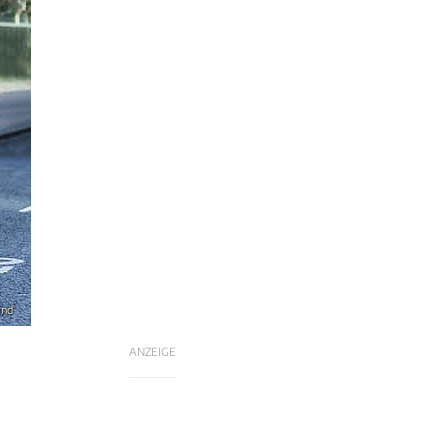
ind
ANZEIGE