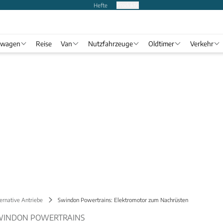
Hefte
Produkte
twagen
Reise
Van
Nutzfahrzeuge
Oldtimer
Verkehr
ernative Antriebe
Swindon Powertrains: Elektromotor zum Nachrüsten
SWINDON POWERTRAINS