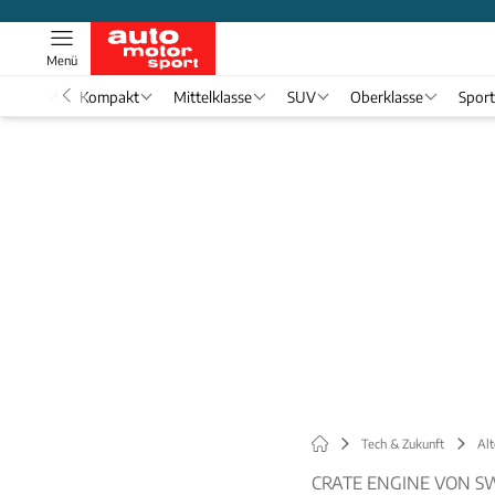
Menü
nwagen
Kompakt
Mittelklasse
SUV
Oberklasse
Spor
Tech & Zukunft
Alt
CRATE ENGINE VON 