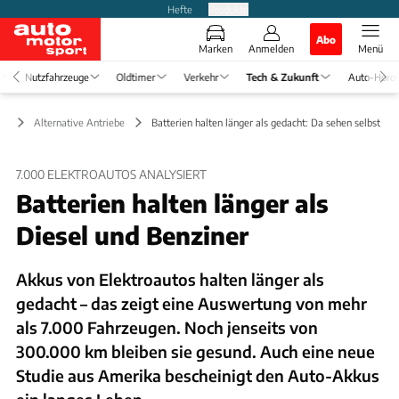
Hefte
Produkte
Abo
Marken
Anmelden
Menü
Nutzfahrzeuge
Oldtimer
Verkehr
Tech & Zukunft
Auto-Horo
ft
Alternative Antriebe
Batterien halten länger als gedacht: Da sehen selbst Die
7.000 ELEKTROAUTOS ANALYSIERT
Batterien halten länger als
Diesel und Benziner
Akkus von Elektroautos halten länger als
gedacht – das zeigt eine Auswertung von mehr
als 7.000 Fahrzeugen. Noch jenseits von
300.000 km bleiben sie gesund. Auch eine neue
Studie aus Amerika bescheinigt den Auto-Akkus