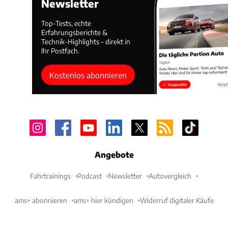
Newsletter
Top-Tests, echte
Erfahrungsberichte &
Technik-Highlights – direkt in
Ihr Postfach.
Kostenlos abonnieren
Angebote
Fahrtrainings
Podcast
Newsletter
Autovergleich
ams+ abonnieren
ams+ hier kündigen
Widerruf digitaler Käufe