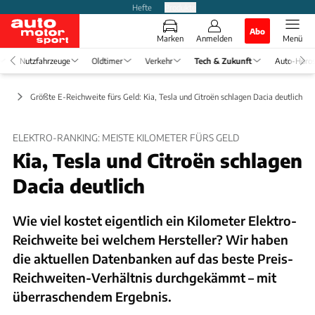
Hefte
Produkte
Abo
Marken
Anmelden
Menü
Nutzfahrzeuge
Oldtimer
Verkehr
Tech & Zukunft
Auto-Horo
ebe
Größte E-Reichweite fürs Geld: Kia, Tesla und Citroën schlagen Dacia deutlich
ELEKTRO-RANKING: MEISTE KILOMETER FÜRS GELD
Kia, Tesla und Citroën schlagen
Dacia deutlich
Wie viel kostet eigentlich ein Kilometer Elektro-
Reichweite bei welchem Hersteller? Wir haben
die aktuellen Datenbanken auf das beste Preis-
Reichweiten-Verhältnis durchgekämmt – mit
überraschendem Ergebnis.