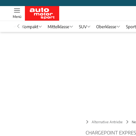
Menü
nwagen
Kompakt
Mittelklasse
SUV
Oberklasse
Spor
Tech & Zukunft
Alternative Antriebe
Ne
CHARGEPOINT EXPRES