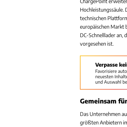
ChargePoint erweiter
Hochleistungssäule. 
technischen Plattfor
europäischen Markt b
DC-Schnelllader an, 
vorgesehen ist.
Verpasse ke
Favorisiere aut
neuesten Inhal
und Auswahl be
Gemeinsam für
Das Unternehmen aus 
größten Anbietern im