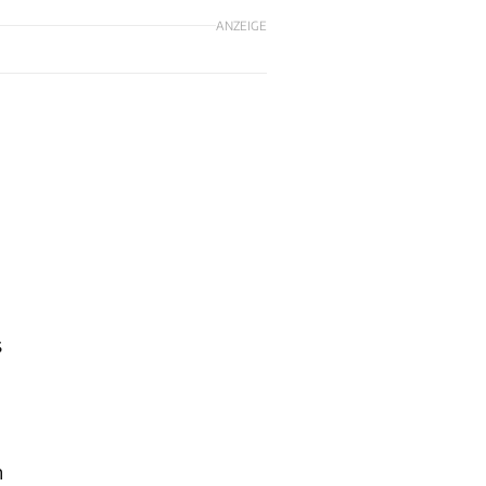
ANZEIGE
s
n