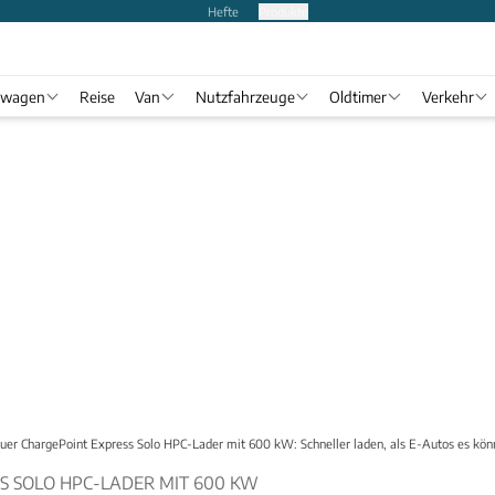
Hefte
Produkte
twagen
Reise
Van
Nutzfahrzeuge
Oldtimer
Verkehr
uer ChargePoint Express Solo HPC-Lader mit 600 kW: Schneller laden, als E-Autos es kö
S SOLO HPC-LADER MIT 600 KW