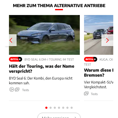
MEHR ZUM THEMA ALTERNATIVE ANTRIEBE
BYD SEAL 6 DM-I TOURING IM TEST
KUGA, CX-5,
TEST
Hält der Touring, was der Name
Warum diese Bl
verspricht?
Bremsen?
BYD Seal 6: Der Kombi, den Europa nicht
Vier Kompakt-SUV kä
kommen sah.
Vergleichstest.
Tests
Tests