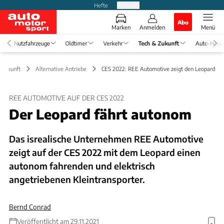
Hefte
Produkte
Abo
Marken
Anmelden
Menü
Nutzfahrzeuge
Oldtimer
Verkehr
Tech & Zukunft
Auto-Horo
 Zukunft
Alternative Antriebe
CES 2022: REE Automotive zeigt den Leopard
REE AUTOMOTIVE AUF DER CES 2022
Der Leopard fährt autonom
Das isrealische Unternehmen REE Automotive
zeigt auf der CES 2022 mit dem Leopard einen
autonom fahrenden und elektrisch
angetriebenen Kleintransporter.
Bernd Conrad
Veröffentlicht am 29.11.2021