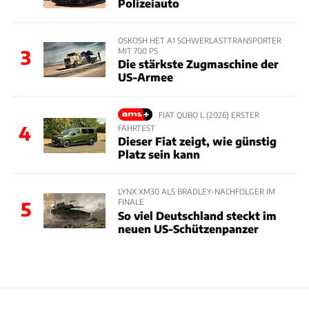
Polizeiauto
OSKOSH HET A1 SCHWERLASTTRANSPORTER
MIT 700 PS
3
Die stärkste Zugmaschine der
US-Armee
FIAT QUBO L (2026) ERSTER
4
FAHRTEST
Dieser Fiat zeigt, wie günstig
Platz sein kann
LYNX XM30 ALS BRADLEY-NACHFOLGER IM
FINALE
5
So viel Deutschland steckt im
neuen US-Schützenpanzer