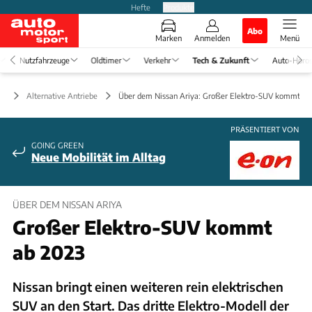
Hefte
Produkte
Abo
Marken
Anmelden
Menü
Nutzfahrzeuge
Oldtimer
Verkehr
Tech & Zukunft
Auto-Horo
ft
Alternative Antriebe
Über dem Nissan Ariya: Großer Elektro-SUV kommt ab
PRÄSENTIERT VON
GOING GREEN
Neue Mobilität im Alltag
ÜBER DEM NISSAN ARIYA
Großer Elektro-SUV kommt
ab 2023
Nissan bringt einen weiteren rein elektrischen
SUV an den Start. Das dritte Elektro-Modell der