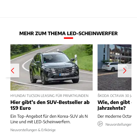
MEHR ZUM THEMA LED-SCHEINWERFER
HYUNDAI TUCSON LEASING FÜR PRIVATKUNDEN
ŠKODA OCTAVIA 30 JA
Hier gibt’s den SUV-Bestseller ab
Wie, den gibt es
159 Euro
Jahrzehnte?
Ein Top-Angebot für den Korea-SUV als N
Der moderne Octavia s
Line und mit LED-Scheinwerfern.
Neuvorstellungen & 
Neuvorstellungen & Erlkönige