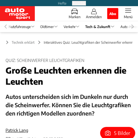
Hefte
Produkte
Abo
Marken
Anmelden
Menü
Nutzfahrzeuge
Oldtimer
Verkehr
Tech & Zukunft
Auto-Horo
ft
Technik erklärt
Interaktives Quiz: Leuchtgrafiken der Scheinwerfer erkennen
QUIZ: SCHEINWERFER LEUCHTGRAFIKEN
Große Leuchten erkennen die
Leuchten
Autos unterscheiden sich im Dunkeln nur durch
die Scheinwerfer. Können Sie die Leuchtgrafiken
den richtigen Modellen zuordnen?
Patrick Lang
5 Bilder