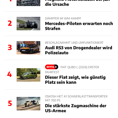
die Ursache
DÄMPFER IM WM-KAMPF
2
Mercedes-Piloten erwarten noch
Strafen
BESCHLAGNAHMT UND UMFUNKTIONIERT
3
Audi RS3 von Drogendealer wird
Polizeiauto
FIAT QUBO L (2026) ERSTER
4
FAHRTEST
Dieser Fiat zeigt, wie günstig
Platz sein kann
OSKOSH HET A1 SCHWERLASTTRANSPORTER
MIT 700 PS
5
Die stärkste Zugmaschine der
US-Armee