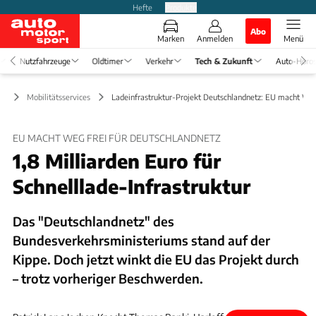
Hefte
Produkte
Abo
Marken
Anmelden
Menü
Nutzfahrzeuge
Oldtimer
Verkehr
Tech & Zukunft
Auto-Horo
ft
Mobilitätsservices
Ladeinfrastruktur-Projekt Deutschlandnetz: EU macht Weg
EU MACHT WEG FREI FÜR DEUTSCHLANDNETZ
1,8 Milliarden Euro für
Schnelllade-Infrastruktur
Das "Deutschlandnetz" des
Bundesverkehrsministeriums stand auf der
Kippe. Doch jetzt winkt die EU das Projekt durch
– trotz vorheriger Beschwerden.