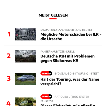
MEIST GELESEN
JAGUAR UND LAND ROVER (2015–HEUTE)
1
Mögliche Motorschäden bei JLR –
die Ursache
PANZERHAUBITZEN-DUELL
2
Deutsche PzH mit Problemen
gegen Südkoreas K9
BYD SEAL 6 DM-I TOURING IM TEST
3
Hält der Touring, was der Name
verspricht?
FIAT QUBO L (2026) ERSTER
4
FAHRTEST
Dieser Fiat zeigt, wie günstig