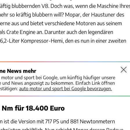
räftig blubbernden V8. Doch was, wenn die Maschine Ihre
mehr so kräftig blubbern will? Mopar, der Haustuner des
gerne aus und bietet verschiedene Motoren aus seinem
ls Crate Engine an. Darunter auch den legendären
 6,2-Liter Kompressor-Hemi, den es nun in einer zweiten
ine News mehr
o motor und sport bei Google, um künftig häufiger unsere
te und News angezeigt zu bekommen. Einfach Link öffnen
stätigen:
auto motor und sport bei Google bevorzugen.
 Nm für 18.400 Euro
ren ist die Version mit 717 PS und 881 Newtonmetern
rüsten erhältlich. Nun schiebt Mopar dessen Redeye-