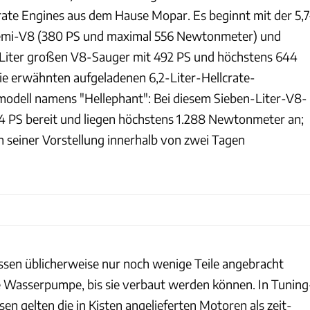
Crate Engines aus dem Hause Mopar. Es beginnt mit der 5,7
Hemi-V8 (380 PS und maximal 556 Newtonmeter) und
4 Liter großen V8-Sauger mit 492 PS und höchstens 644
e erwähnten aufgeladenen 6,2-Liter-Hellcrate-
odell namens "Hellephant": Bei diesem Sieben-Liter-V8-
 PS bereit und liegen höchstens 1.288 Newtonmeter an;
h seiner Vorstellung innerhalb von zwei Tagen
sen üblicherweise nur noch wenige Teile angebracht
 Wasserpumpe, bis sie verbaut werden können. In Tuning
n gelten die in Kisten angelieferten Motoren als zeit-