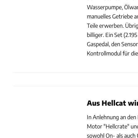
Wasserpumpe, Ölwan
manuelles Getriebe a
Teile erwerben. Übri
billiger. Ein Set (2.
Gaspedal, den Senso
Kontrollmodul für di
Aus Hellcat wi
In Anlehnung an den 
Motor "Hellcrate" un
sowohl On- als auch O