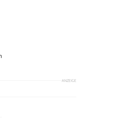
d
n
ANZEIGE