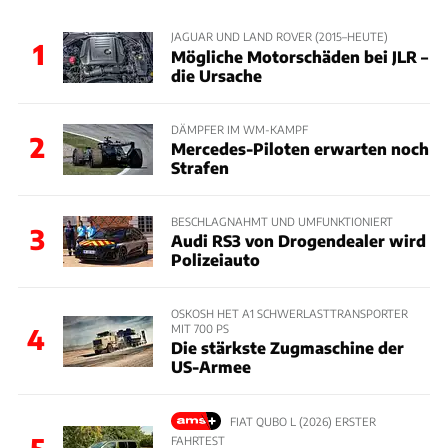
JAGUAR UND LAND ROVER (2015–HEUTE)
1
Mögliche Motorschäden bei JLR –
die Ursache
DÄMPFER IM WM-KAMPF
2
Mercedes-Piloten erwarten noch
Strafen
BESCHLAGNAHMT UND UMFUNKTIONIERT
3
Audi RS3 von Drogendealer wird
Polizeiauto
OSKOSH HET A1 SCHWERLASTTRANSPORTER
MIT 700 PS
4
Die stärkste Zugmaschine der
US-Armee
FIAT QUBO L (2026) ERSTER
FAHRTEST