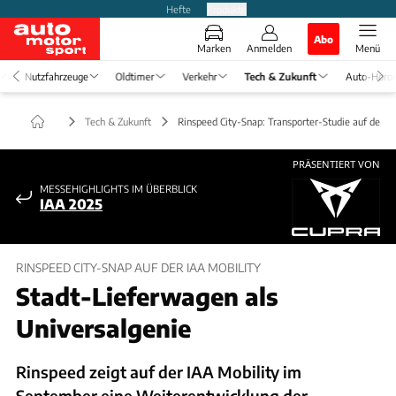
Hefte
Produkte
Abo
Marken
Anmelden
Menü
Nutzfahrzeuge
Oldtimer
Verkehr
Tech & Zukunft
Auto-Horo
Tech & Zukunft
Rinspeed City-Snap: Transporter-Studie auf der I
PRÄSENTIERT VON
MESSEHIGHLIGHTS IM ÜBERBLICK
IAA 2025
RINSPEED CITY-SNAP AUF DER IAA MOBILITY
Stadt-Lieferwagen als
Universalgenie
Rinspeed zeigt auf der IAA Mobility im
September eine Weiterentwicklung der