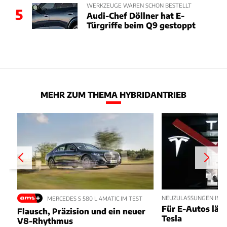
WERKZEUGE WAREN SCHON BESTELLT
5
Audi-Chef Döllner hat E-
Türgriffe beim Q9 gestoppt
MEHR ZUM THEMA HYBRIDANTRIEB
NEUZULASSUNGEN IM JU
MERCEDES S 580 L 4MATIC IM TEST
Für E-Autos läuft
Flausch, Präzision und ein neuer
Tesla
V8-Rhythmus