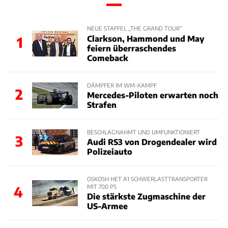
NEUE STAFFEL „THE GRAND TOUR“
Clarkson, Hammond und May
1
feiern überraschendes
Comeback
DÄMPFER IM WM-KAMPF
2
Mercedes-Piloten erwarten noch
Strafen
BESCHLAGNAHMT UND UMFUNKTIONIERT
3
Audi RS3 von Drogendealer wird
Polizeiauto
OSKOSH HET A1 SCHWERLASTTRANSPORTER
MIT 700 PS
4
Die stärkste Zugmaschine der
US-Armee