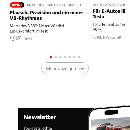
NEUZULASSUNGEN IM JU
MERCEDES S 580 L 4MATIC IM TEST
Für E-Autos läuft
Flausch, Präzision und ein neuer
Tesla
V8-Rhythmus
Tesla kommt auf nur 
Mercedes S 580: Neuer V8 trifft
95 %).
Luxuskomfort im Test.
Politik & Wirtschaft
Tests
Mehr anzeigen
Newsletter
Top-Tests, echte