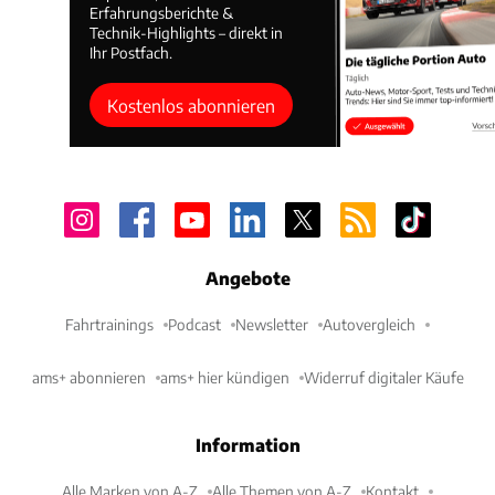
Erfahrungsberichte &
Technik-Highlights – direkt in
Ihr Postfach.
Kostenlos abonnieren
Angebote
Fahrtrainings
Podcast
Newsletter
Autovergleich
ams+ abonnieren
ams+ hier kündigen
Widerruf digitaler Käufe
Information
Alle Marken von A-Z
Alle Themen von A-Z
Kontakt