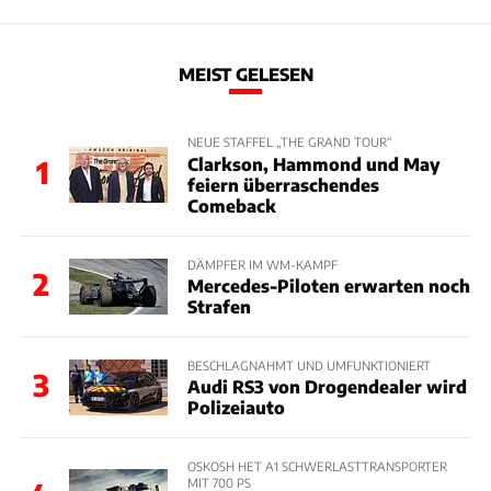
MEIST GELESEN
NEUE STAFFEL „THE GRAND TOUR“
Clarkson, Hammond und May
1
feiern überraschendes
Comeback
DÄMPFER IM WM-KAMPF
2
Mercedes-Piloten erwarten noch
Strafen
BESCHLAGNAHMT UND UMFUNKTIONIERT
3
Audi RS3 von Drogendealer wird
Polizeiauto
OSKOSH HET A1 SCHWERLASTTRANSPORTER
MIT 700 PS