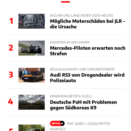
JAGUAR UND LAND ROVER (2015–HEUTE)
1
Mögliche Motorschäden bei JLR –
die Ursache
DÄMPFER IM WM-KAMPF
2
Mercedes-Piloten erwarten noch
Strafen
BESCHLAGNAHMT UND UMFUNKTIONIERT
3
Audi RS3 von Drogendealer wird
Polizeiauto
PANZERHAUBITZEN-DUELL
4
Deutsche PzH mit Problemen
gegen Südkoreas K9
FIAT QUBO L (2026) ERSTER
FAHRTEST