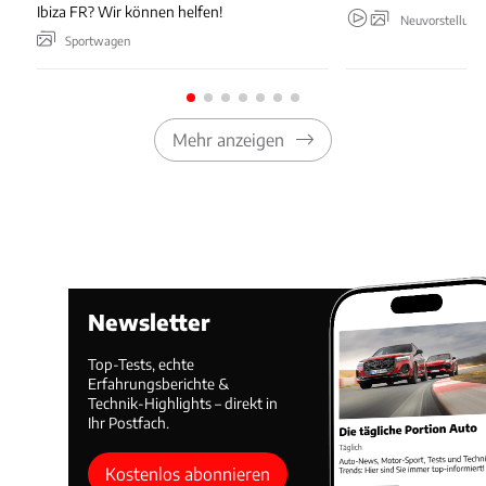
Ibiza FR? Wir können helfen!
Neuvorstellung
Sportwagen
Mehr anzeigen
Newsletter
Top-Tests, echte
Erfahrungsberichte &
Technik-Highlights – direkt in
Ihr Postfach.
Kostenlos abonnieren