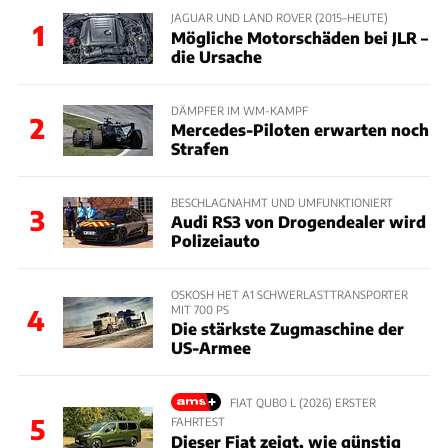
JAGUAR UND LAND ROVER (2015–HEUTE)
1
Mögliche Motorschäden bei JLR –
die Ursache
DÄMPFER IM WM-KAMPF
2
Mercedes-Piloten erwarten noch
Strafen
BESCHLAGNAHMT UND UMFUNKTIONIERT
3
Audi RS3 von Drogendealer wird
Polizeiauto
OSKOSH HET A1 SCHWERLASTTRANSPORTER
MIT 700 PS
4
Die stärkste Zugmaschine der
US-Armee
FIAT QUBO L (2026) ERSTER
5
FAHRTEST
Dieser Fiat zeigt, wie günstig