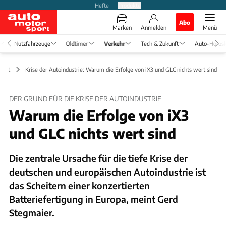
Hefte
Produkte
Abo
Marken
Anmelden
Menü
Nutzfahrzeuge
Oldtimer
Verkehr
Tech & Zukunft
Auto-Horos
chaft
Krise der Autoindustrie: Warum die Erfolge von iX3 und GLC nichts wert sind
DER GRUND FÜR DIE KRISE DER AUTOINDUSTRIE
Warum die Erfolge von iX3
und GLC nichts wert sind
Die zentrale Ursache für die tiefe Krise der
deutschen und europäischen Autoindustrie ist
das Scheitern einer konzertierten
Batteriefertigung in Europa, meint Gerd
Stegmaier.