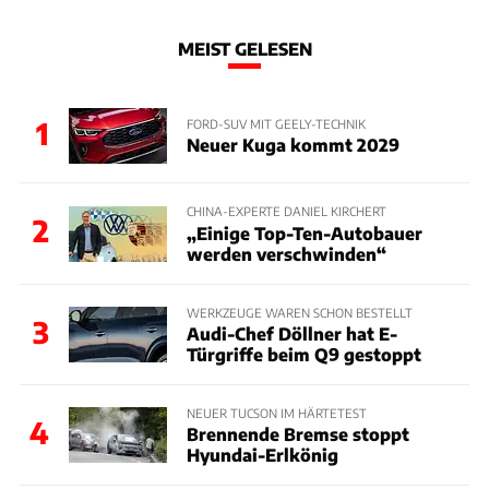
MEIST GELESEN
1
FORD-SUV MIT GEELY-TECHNIK
Neuer Kuga kommt 2029
CHINA-EXPERTE DANIEL KIRCHERT
2
„Einige Top-Ten-Autobauer
werden verschwinden“
WERKZEUGE WAREN SCHON BESTELLT
3
Audi-Chef Döllner hat E-
Türgriffe beim Q9 gestoppt
NEUER TUCSON IM HÄRTETEST
4
Brennende Bremse stoppt
Hyundai-Erlkönig