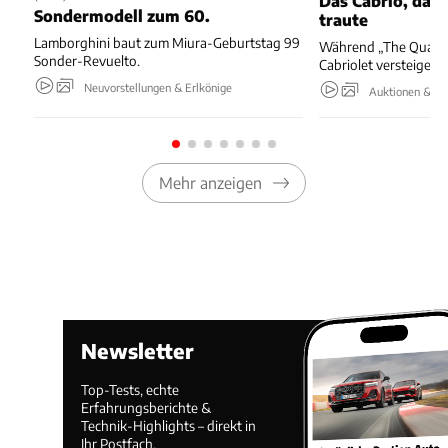
Das Cabrio, das 
Sondermodell zum 60.
traute
Lamborghini baut zum Miura-Geburtstag 99
Während „The Quail“ 
Sonder-Revuelto.
Cabriolet versteigert.
Neuvorstellungen & Erlkönige
Auktionen & Ev
Mehr anzeigen
Newsletter
Top-Tests, echte
Erfahrungsberichte &
Technik-Highlights – direkt in
Ihr Postfach.