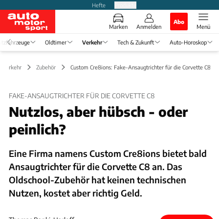
Hefte
Produkte
Abo
Marken
Anmelden
Menü
tzfahrzeuge
Oldtimer
Verkehr
Tech & Zukunft
Auto-Horoskop
Verkehr
Zubehör
Custom Cre8ions: Fake-Ansaugtrichter für die Corvette C8
FAKE-ANSAUGTRICHTER FÜR DIE CORVETTE C8
Nutzlos, aber hübsch - oder
peinlich?
Eine Firma namens Custom Cre8ions bietet bald
Ansaugtrichter für die Corvette C8 an. Das
Oldschool-Zubehör hat keinen technischen
Nutzen, kostet aber richtig Geld.