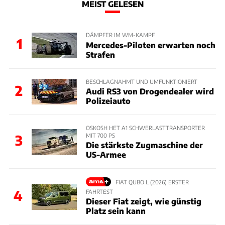
MEIST GELESEN
DÄMPFER IM WM-KAMPF
1
Mercedes-Piloten erwarten noch
Strafen
BESCHLAGNAHMT UND UMFUNKTIONIERT
2
Audi RS3 von Drogendealer wird
Polizeiauto
OSKOSH HET A1 SCHWERLASTTRANSPORTER
MIT 700 PS
3
Die stärkste Zugmaschine der
US-Armee
FIAT QUBO L (2026) ERSTER
4
FAHRTEST
Dieser Fiat zeigt, wie günstig
Platz sein kann