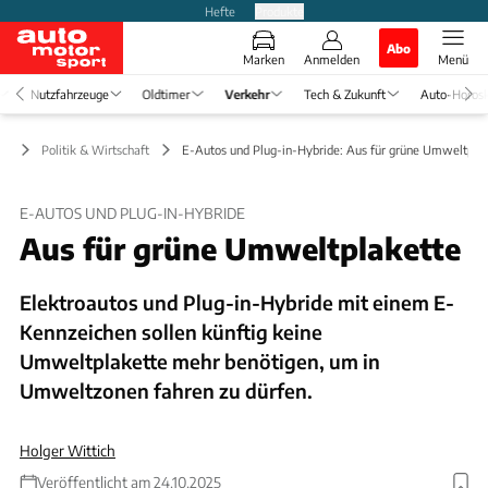
Hefte
Produkte
Abo
Marken
Anmelden
Menü
Nutzfahrzeuge
Oldtimer
Verkehr
Tech & Zukunft
Auto-Horos
hr
Politik & Wirtschaft
E-Autos und Plug-in-Hybride: Aus für grüne Umweltpla
E-AUTOS UND PLUG-IN-HYBRIDE
Aus für grüne Umweltplakette
Elektroautos und Plug-in-Hybride mit einem E-
Kennzeichen sollen künftig keine
Umweltplakette mehr benötigen, um in
Umweltzonen fahren zu dürfen.
Holger Wittich
Veröffentlicht am 24.10.2025