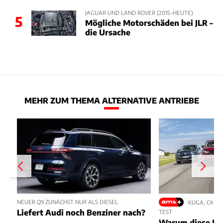
JAGUAR UND LAND ROVER (2015–HEUTE)
5
Mögliche Motorschäden bei JLR –
die Ursache
MEHR ZUM THEMA ALTERNATIVE ANTRIEBE
NEUER Q9 ZUNÄCHST NUR ALS DIESEL
KUGA, CX-5,
Liefert Audi noch Benziner nach?
TEST
Warum diese Bl