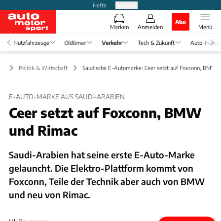
Hefte
Produkte
Abo
Marken
Anmelden
Menü
Nutzfahrzeuge
Oldtimer
Verkehr
Tech & Zukunft
Auto-Horos
hr
Politik & Wirtschaft
Saudische E-Automarke: Ceer setzt auf Foxconn, BMW 
E-AUTO-MARKE AUS SAUDI-ARABIEN
Ceer setzt auf Foxconn, BMW
und Rimac
Saudi-Arabien hat seine erste E-Auto-Marke
gelauncht. Die Elektro-Plattform kommt von
Foxconn, Teile der Technik aber auch von BMW
und neu von Rimac.